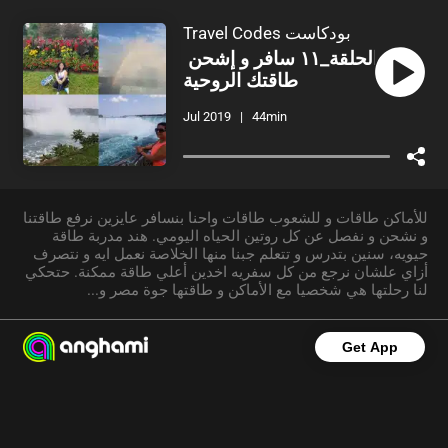
Travel Codes بودكاست
الحلقة_١١ سافر و إشحن 
طاقتك الروحية
Jul 2019
|
44
min
للأماكن طاقات و للشعوب طاقات واحنا بنسافر عايزين نرفع طاقتنا
و نشحن و نفصل عن كل روتين الحياه اليومي. هند مدربة طاقة
حيويه، سنين بتدرس و تتعلم جبنا منها الخلاصة نعمل ايه و نتصرف
أزاي علشان نرجع من كل سفريه اخدين أعلي طاقة ممكنة. حتحكي
لنا رحلتها هي شخصيا مع الأماكن و طاقتها جوة مصر و
...
Get App